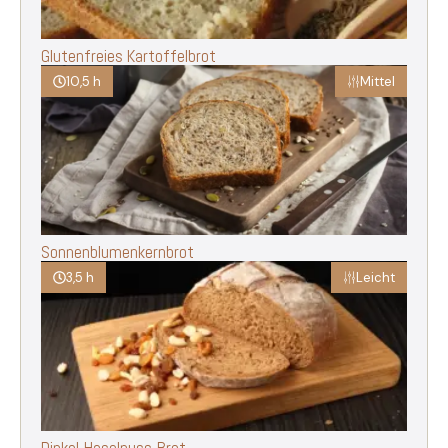
Glutenfreies Kartoffelbrot
10,5 h
Mittel
Sonnenblumenkernbrot
3,5 h
Leicht
Dinkel-Haselnuss-Brot