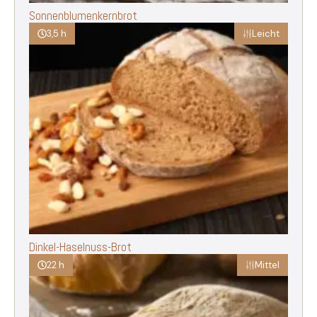
Sonnenblumenkernbrot
3,5 h
Leicht
Dinkel-Haselnuss-Brot
22 h
Mittel